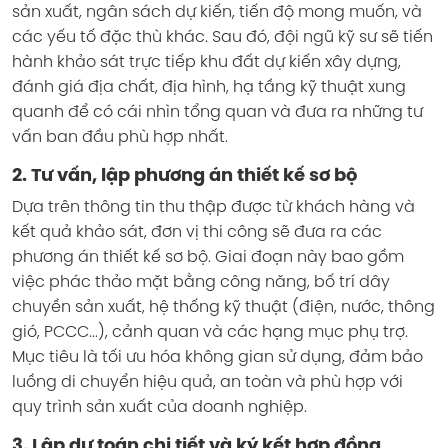
sản xuất, ngân sách dự kiến, tiến độ mong muốn, và
các yếu tố đặc thù khác. Sau đó, đội ngũ kỹ sư sẽ tiến
hành khảo sát trực tiếp khu đất dự kiến xây dựng,
đánh giá địa chất, địa hình, hạ tầng kỹ thuật xung
quanh để có cái nhìn tổng quan và đưa ra những tư
vấn ban đầu phù hợp nhất.
2. Tư vấn, lập phương án thiết kế sơ bộ
Dựa trên thông tin thu thập được từ khách hàng và
kết quả khảo sát, đơn vị thi công sẽ đưa ra các
phương án thiết kế sơ bộ. Giai đoạn này bao gồm
việc phác thảo mặt bằng công năng, bố trí dây
chuyền sản xuất, hệ thống kỹ thuật (điện, nước, thông
gió, PCCC...), cảnh quan và các hạng mục phụ trợ.
Mục tiêu là tối ưu hóa không gian sử dụng, đảm bảo
luồng di chuyển hiệu quả, an toàn và phù hợp với
quy trình sản xuất của doanh nghiệp.
3. Lập dự toán chi tiết và ký kết hợp đồng