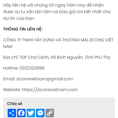
Hãy liên hệ với chúng tôi ngay hôm nay để nhận
được sự tư vấn tận tâm và báo giá chi tiết nhất cho
dự án của bạn.
THÔNG TIN LIÊN HỆ:
CÔNG TY TNHH XÂY DỰNG VÀ THƯƠNG MẠI ZICONS VIỆT
NAM
Địa chỉ: TDP Chợ Cánh, Xã Bình Nguyên, Tỉnh Phú Thọ
Hotline: 0932323998
Email: ziconsvietnam@gmail.com
Website: https://ziconsvietnam.com
Chia sẻ
Share
Facebook
Twitter
Messenger
Copy
Link