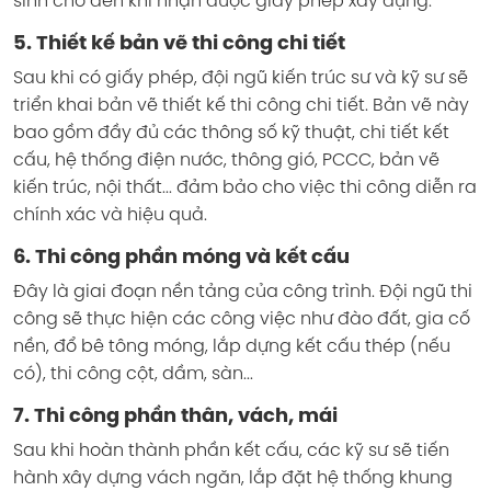
sinh cho đến khi nhận được giấy phép xây dựng.
5. Thiết kế bản vẽ thi công chi tiết
Sau khi có giấy phép, đội ngũ kiến trúc sư và kỹ sư sẽ
triển khai bản vẽ thiết kế thi công chi tiết. Bản vẽ này
bao gồm đầy đủ các thông số kỹ thuật, chi tiết kết
cấu, hệ thống điện nước, thông gió, PCCC, bản vẽ
kiến trúc, nội thất... đảm bảo cho việc thi công diễn ra
chính xác và hiệu quả.
6. Thi công phần móng và kết cấu
Đây là giai đoạn nền tảng của công trình. Đội ngũ thi
công sẽ thực hiện các công việc như đào đất, gia cố
nền, đổ bê tông móng, lắp dựng kết cấu thép (nếu
có), thi công cột, dầm, sàn...
7. Thi công phần thân, vách, mái
Sau khi hoàn thành phần kết cấu, các kỹ sư sẽ tiến
hành xây dựng vách ngăn, lắp đặt hệ thống khung