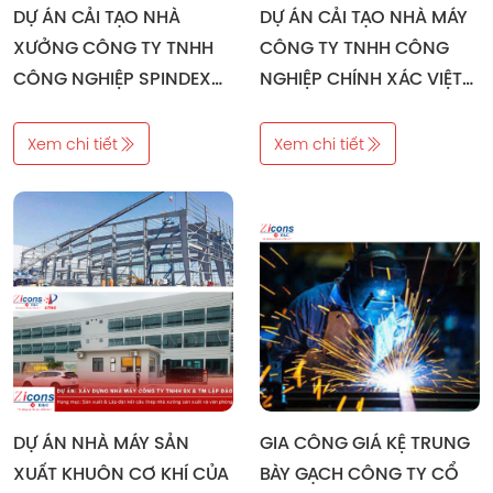
DỰ ÁN CẢI TẠO NHÀ
DỰ ÁN CẢI TẠO NHÀ MÁY
XƯỞNG CÔNG TY TNHH
CÔNG TY TNHH CÔNG
CÔNG NGHIỆP SPINDEX
NGHIỆP CHÍNH XÁC VIỆT
HÀ NỘI
NAM (VPIC1)
Xem chi tiết
Xem chi tiết
DỰ ÁN NHÀ MÁY SẢN
GIA CÔNG GIÁ KỆ TRUNG
XUẤT KHUÔN CƠ KHÍ CỦA
BÀY GẠCH CÔNG TY CỔ