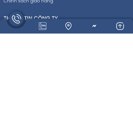
Chính sách giao hàng
THÔNG TIN CÔNG TY
Địa Chỉ: TDP Chợ Cánh, Xã Bình Nguyên, Tỉnh Phú
Thọ
Hotline:
0932323998
Mail:
ziconsvietnam@gmail.com
MST: 2500564230
Giờ làm việc: Thứ 2 - Thứ 7: 7:00 AM - 5:00 PM
Website:
https://ziconsvietnam.com
Copyright © 2025 ZICONS VIỆT NAM. All Rights Reserved.
Thiết kế web
Đang online: 2
Hôm nay: 40
Tổng truy cập: 62489