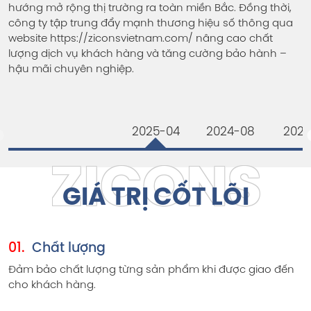
c
hướng mở rộng thị trường ra toàn miền Bắc. Đồng thời,
t
công ty tập trung đẩy mạnh thương hiệu số thông qua
n
n
website https://ziconsvietnam.com/ nâng cao chất
l
lượng dịch vụ khách hàng và tăng cường bảo hành –
n
hậu mãi chuyên nghiệp.
iá
2025-04
2024-08
2021
GIÁ TRỊ CỐT LÕI
01.
Chất lượng
Đảm bảo chất lượng từng sản phẩm khi được giao đến
cho khách hàng.