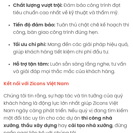
Chất lượng vượt trội:
Đảm bảo công trình đạt
tiêu chuẩn cao nhất về kỹ thuật và thẩm mỹ.
Tiến độ đảm bảo:
Tuân thủ chặt chẽ kế hoạch thi
công, bàn giao công trình đúng hẹn.
Tối ưu chi phí:
Mang đến các giải pháp hiệu quả,
giúp khách hàng tiết kiệm chi phí đầu tư.
Hỗ trợ tận tâm:
Luôn sẵn sàng lắng nghe, tư vấn
và giải đáp mọi thắc mắc của khách hàng.
Kết nối với Zicons Việt Nam
Chúng tôi tin rằng, sự hợp tác và tin tưởng của quý
khách hàng là động lực lớn nhất giúp Zicons Việt
Nam ngày càng phát triển. Nếu quý vị đang tìm kiếm
một đối tác uy tín cho các dự án
thi công nhà
xưởng
,
thầu xây dựng
hay
cải tạo nhà xưởng
, đừng