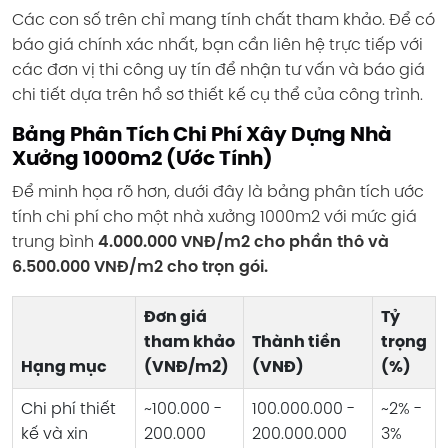
Các con số trên chỉ mang tính chất tham khảo. Để có
báo giá chính xác nhất, bạn cần liên hệ trực tiếp với
các đơn vị thi công uy tín để nhận tư vấn và báo giá
chi tiết dựa trên hồ sơ thiết kế cụ thể của công trình.
Bảng Phân Tích Chi Phí Xây Dựng Nhà
Xưởng 1000m2 (Ước Tính)
Để minh họa rõ hơn, dưới đây là bảng phân tích ước
tính chi phí cho một nhà xưởng 1000m2 với mức giá
trung bình
4.000.000 VNĐ/m2 cho phần thô và
6.500.000 VNĐ/m2 cho trọn gói.
Đơn giá
Tỷ
tham khảo
Thành tiền
trọng
Hạng mục
(VNĐ/m2)
(VNĐ)
(%)
Chi phí thiết
~100.000 -
100.000.000 -
~2% -
kế và xin
200.000
200.000.000
3%