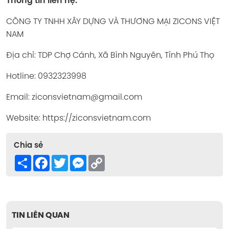
Thông tin liên hệ:
CÔNG TY TNHH XÂY DỰNG VÀ THƯƠNG MẠI ZICONS VIỆT
NAM
Địa chỉ: TDP Chợ Cánh, Xã Bình Nguyên, Tỉnh Phú Thọ
Hotline: 0932323998
Email: ziconsvietnam@gmail.com
Website: https://ziconsvietnam.com
Chia sẻ
Share
Facebook
Twitter
Messenger
Copy
Link
TIN LIÊN QUAN