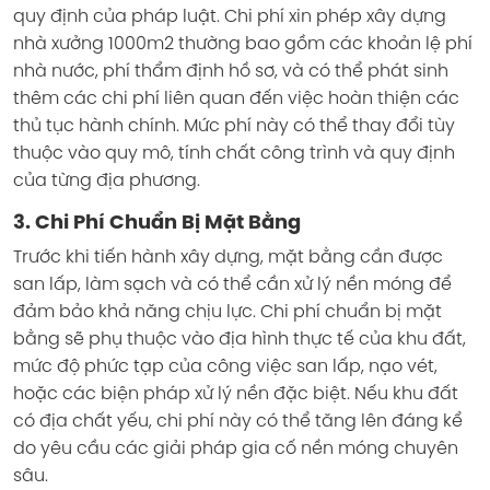
quy định của pháp luật. Chi phí xin phép xây dựng
nhà xưởng 1000m2 thường bao gồm các khoản lệ phí
nhà nước, phí thẩm định hồ sơ, và có thể phát sinh
thêm các chi phí liên quan đến việc hoàn thiện các
thủ tục hành chính. Mức phí này có thể thay đổi tùy
thuộc vào quy mô, tính chất công trình và quy định
của từng địa phương.
3. Chi Phí Chuẩn Bị Mặt Bằng
Trước khi tiến hành xây dựng, mặt bằng cần được
san lấp, làm sạch và có thể cần xử lý nền móng để
đảm bảo khả năng chịu lực. Chi phí chuẩn bị mặt
bằng sẽ phụ thuộc vào địa hình thực tế của khu đất,
mức độ phức tạp của công việc san lấp, nạo vét,
hoặc các biện pháp xử lý nền đặc biệt. Nếu khu đất
có địa chất yếu, chi phí này có thể tăng lên đáng kể
do yêu cầu các giải pháp gia cố nền móng chuyên
sâu.