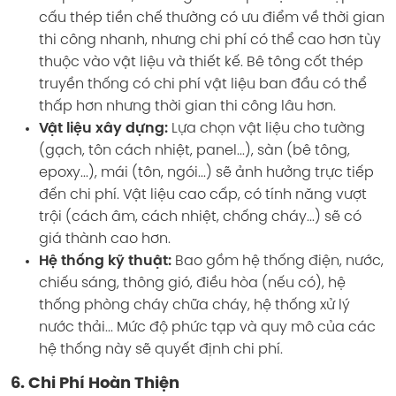
cấu thép tiền chế thường có ưu điểm về thời gian
thi công nhanh, nhưng chi phí có thể cao hơn tùy
thuộc vào vật liệu và thiết kế. Bê tông cốt thép
truyền thống có chi phí vật liệu ban đầu có thể
thấp hơn nhưng thời gian thi công lâu hơn.
Vật liệu xây dựng:
Lựa chọn vật liệu cho tường
(gạch, tôn cách nhiệt, panel...), sàn (bê tông,
epoxy...), mái (tôn, ngói...) sẽ ảnh hưởng trực tiếp
đến chi phí. Vật liệu cao cấp, có tính năng vượt
trội (cách âm, cách nhiệt, chống cháy...) sẽ có
giá thành cao hơn.
Hệ thống kỹ thuật:
Bao gồm hệ thống điện, nước,
chiếu sáng, thông gió, điều hòa (nếu có), hệ
thống phòng cháy chữa cháy, hệ thống xử lý
nước thải... Mức độ phức tạp và quy mô của các
hệ thống này sẽ quyết định chi phí.
6. Chi Phí Hoàn Thiện