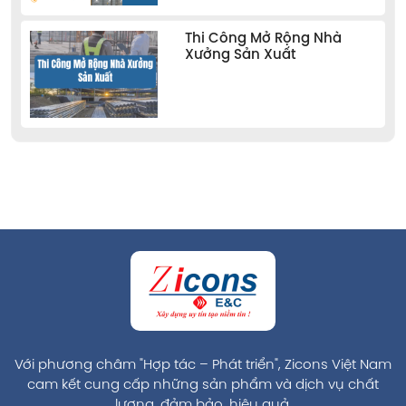
Thi Công Mở Rộng Nhà
Xưởng Sản Xuất
Với phương châm "Hợp tác – Phát triển", Zicons Việt Nam
cam kết cung cấp những sản phẩm và dịch vụ chất
lượng, đảm bảo, hiệu quả.