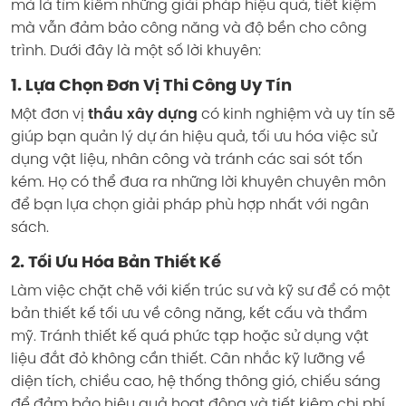
mà là tìm kiếm những giải pháp hiệu quả, tiết kiệm
mà vẫn đảm bảo công năng và độ bền cho công
trình. Dưới đây là một số lời khuyên:
1. Lựa Chọn Đơn Vị Thi Công Uy Tín
Một đơn vị
thầu xây dựng
có kinh nghiệm và uy tín sẽ
giúp bạn quản lý dự án hiệu quả, tối ưu hóa việc sử
dụng vật liệu, nhân công và tránh các sai sót tốn
kém. Họ có thể đưa ra những lời khuyên chuyên môn
để bạn lựa chọn giải pháp phù hợp nhất với ngân
sách.
2. Tối Ưu Hóa Bản Thiết Kế
Làm việc chặt chẽ với kiến trúc sư và kỹ sư để có một
bản thiết kế tối ưu về công năng, kết cấu và thẩm
mỹ. Tránh thiết kế quá phức tạp hoặc sử dụng vật
liệu đắt đỏ không cần thiết. Cân nhắc kỹ lưỡng về
diện tích, chiều cao, hệ thống thông gió, chiếu sáng
để đảm bảo hiệu quả hoạt động và tiết kiệm chi phí