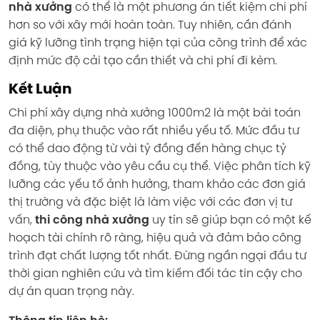
nhà xưởng
có thể là một phương án tiết kiệm chi phí
hơn so với xây mới hoàn toàn. Tuy nhiên, cần đánh
giá kỹ lưỡng tình trạng hiện tại của công trình để xác
định mức độ cải tạo cần thiết và chi phí đi kèm.
Kết Luận
Chi phí xây dựng nhà xưởng 1000m2 là một bài toán
đa diện, phụ thuộc vào rất nhiều yếu tố. Mức đầu tư
có thể dao động từ vài tỷ đồng đến hàng chục tỷ
đồng, tùy thuộc vào yêu cầu cụ thể. Việc phân tích kỹ
lưỡng các yếu tố ảnh hưởng, tham khảo các đơn giá
thị trường và đặc biệt là làm việc với các đơn vị tư
vấn,
thi công nhà xưởng
uy tín sẽ giúp bạn có một kế
hoạch tài chính rõ ràng, hiệu quả và đảm bảo công
trình đạt chất lượng tốt nhất. Đừng ngần ngại đầu tư
thời gian nghiên cứu và tìm kiếm đối tác tin cậy cho
dự án quan trọng này.