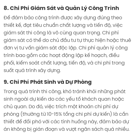
8. Chi Phí Giám Sát và Quản Lý Công Trình
Để đảm bảo công trình được xây dựng đúng theo
thiết kế, đạt tiêu chuẩn chất lượng và tiến độ, việc
giám sát thi công là vô cùng quan trọng. Chi phí
giám sát có thể do chủ đầu tư tự thực hiện hoặc thuê
đơn vị tư vấn giám sát độc lập. Chi phí quản lý công
trình bao gồm các hoạt động lập kế hoạch, điều
phối, kiểm soát chất lượng, tiến độ, và chi phí trong
suốt quá trình xây dựng.
9. Chi Phí Phát Sinh và Dự Phòng
Trong quá trình thi công, khó tránh khỏi những phát
sinh ngoài dự kiến do các yếu tố khách quan hoặc
chủ quan. Do đó, việc trích một khoản chi phí dự
phòng (thường từ 10-15% tổng chi phí dự kiến) là cần
thiết để đối phó với các tình huống này, đảm bảo dự
án không bị gián đoạn và vượt ngân sách quá nhiều.